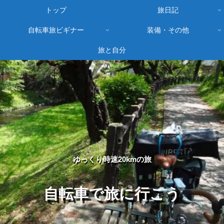
トップ
旅日記
自転車旅ビギナー
装備・その他
旅と自分
ゆっくり時速20kmの旅
自転車で旅に行こう