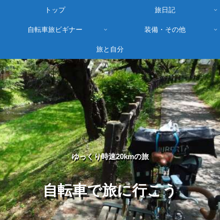
トップ
旅日記
自転車旅ビギナー
装備・その他
旅と自分
ゆっくり時速20kmの旅
自転車で旅に行こう