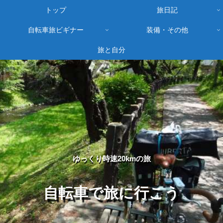
トップ
旅日記
自転車旅ビギナー
装備・その他
旅と自分
ゆっくり時速20kmの旅
自転車で旅に行こう