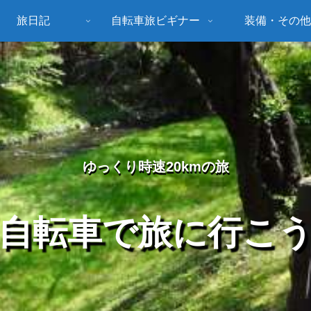
旅日記
自転車旅ビギナー
装備・その他
ゆっくり時速20kmの旅
自転車で旅に行こ