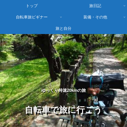
トップ
旅日記
自転車旅ビギナー
装備・その他
旅と自分
ゆっくり時速20kmの旅
自転車で旅に行こう