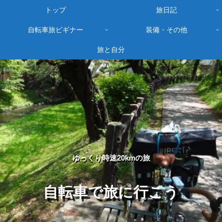
トップ
旅日記
自転車旅ビギナー
装備・その他
旅と自分
ゆっくり時速20kmの旅
自転車で旅に行こう