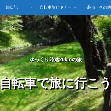
旅日記
自転車旅ビギナー
装備・その他
ゆっくり時速20kmの旅
自転車で旅に行こ