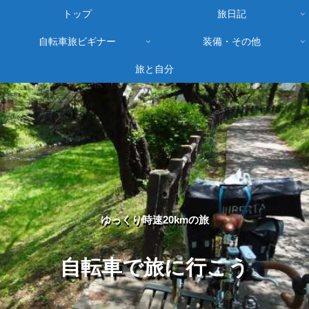
トップ
旅日記
自転車旅ビギナー
装備・その他
旅と自分
ゆっくり時速20kmの旅
自転車で旅に行こう