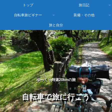
トップ
旅日記
自転車旅ビギナー
装備・その他
旅と自分
ゆっくり時速20kmの旅
自転車で旅に行こう