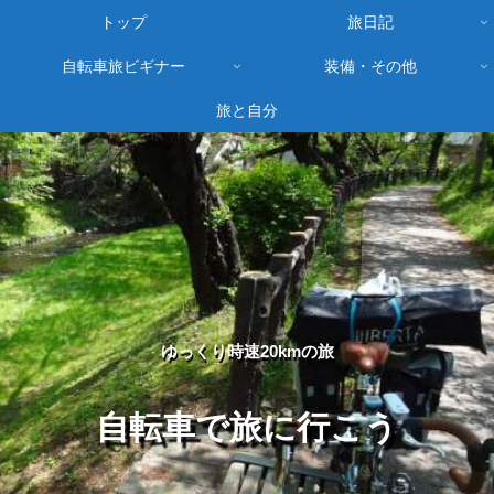
トップ
旅日記
自転車旅ビギナー
装備・その他
旅と自分
ゆっくり時速20kmの旅
自転車で旅に行こう