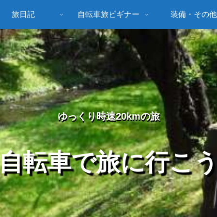
旅日記
自転車旅ビギナー
装備・その他
ゆっくり時速20kmの旅
自転車で旅に行こ