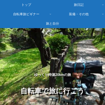
トップ
旅日記
自転車旅ビギナー
装備・その他
旅と自分
ゆっくり時速20kmの旅
自転車で旅に行こう