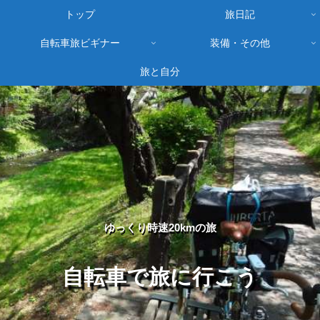
トップ
旅日記
自転車旅ビギナー
装備・その他
旅と自分
ゆっくり時速20kmの旅
自転車で旅に行こう