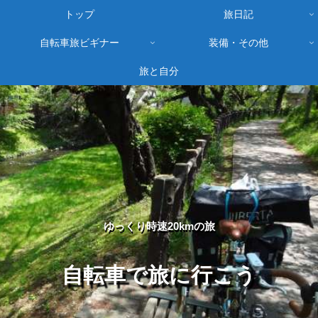
トップ
旅日記
自転車旅ビギナー
装備・その他
旅と自分
ゆっくり時速20kmの旅
自転車で旅に行こう