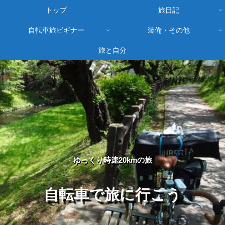
トップ
旅日記
自転車旅ビギナー
装備・その他
旅と自分
ゆっくり時速20kmの旅
自転車で旅に行こう