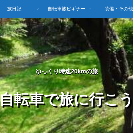
旅日記
自転車旅ビギナー
装備・その他
ゆっくり時速20kmの旅
自転車で旅に行こ