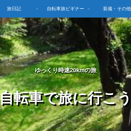
旅日記
自転車旅ビギナー
装備・その他
ゆっくり時速20kmの旅
自転車で旅に行こ