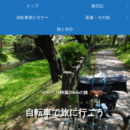
トップ
旅日記
自転車旅ビギナー
装備・その他
旅と自分
ゆっくり時速20kmの旅
自転車で旅に行こう