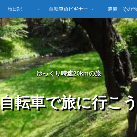
旅日記
自転車旅ビギナー
装備・その他
ゆっくり時速20kmの旅
自転車で旅に行こ