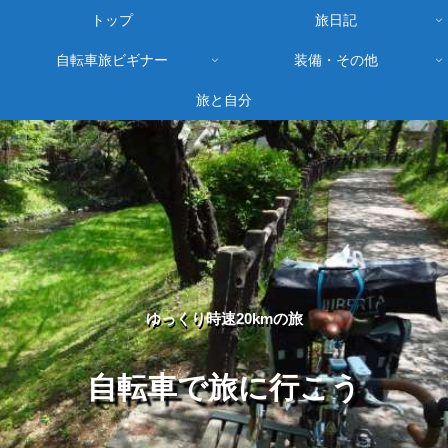
トップ
旅日記
自転車旅ビギナー
装備・その他
旅と自分
ゆっくり時速20kmの旅
自転車で旅に行こう