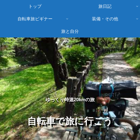
トップ
旅日記
自転車旅ビギナー
装備・その他
旅と自分
ゆっくり時速20kmの旅
自転車で旅に行こう