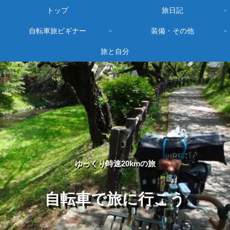
トップ
旅日記
自転車旅ビギナー
装備・その他
旅と自分
ゆっくり時速20kmの旅
自転車で旅に行こう