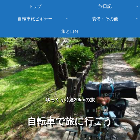
トップ
旅日記
自転車旅ビギナー
装備・その他
旅と自分
ゆっくり時速20kmの旅
自転車で旅に行こう