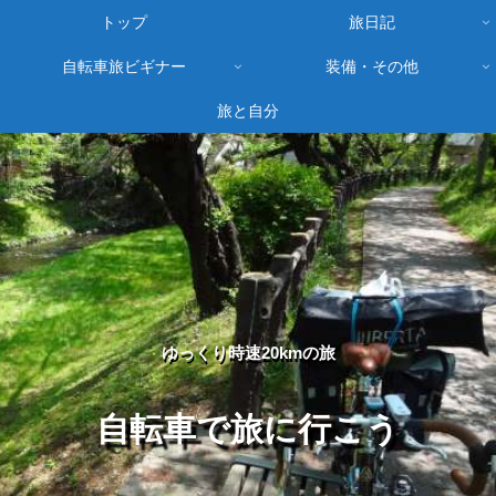
トップ
旅日記
自転車旅ビギナー
装備・その他
旅と自分
ゆっくり時速20kmの旅
自転車で旅に行こう