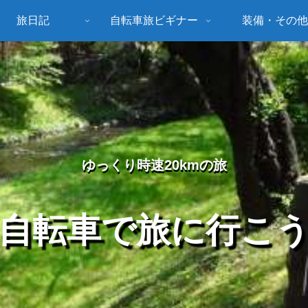
旅日記
自転車旅ビギナー
装備・その他
ゆっくり時速20kmの旅
自転車で旅に行こ