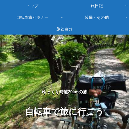
トップ
旅日記
自転車旅ビギナー
装備・その他
旅と自分
ゆっくり時速20kmの旅
自転車で旅に行こう