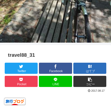
travel88_31
Twitter
Facebook
はてブ
Pocket
LINE
コピー
2017.08.17