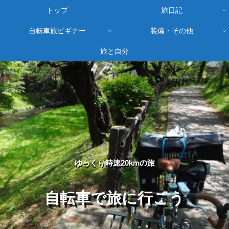
トップ
旅日記
自転車旅ビギナー
装備・その他
旅と自分
ゆっくり時速20kmの旅
自転車で旅に行こう