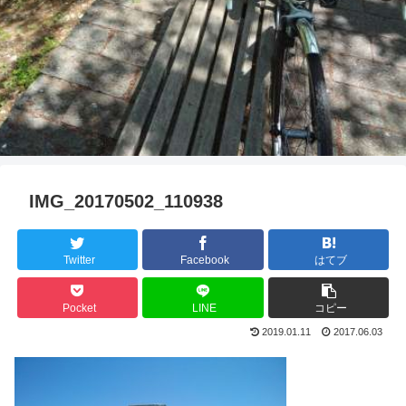
IMG_20170502_110938
Twitter
Facebook
はてブ
Pocket
LINE
コピー
2019.01.11
2017.06.03